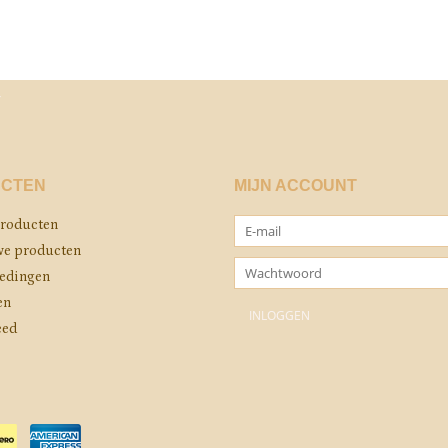
CTEN
MIJN ACCOUNT
producten
e producten
edingen
en
eed