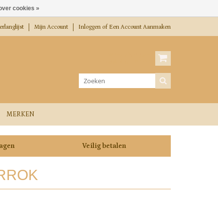
over cookies »
rlanglijst
Mijn Account
Inloggen
of
Een Account Aanmaken
Winkelwagen
0 Artikelen / €0,00
MERKEN
dagen
Veilig betalen
RROK