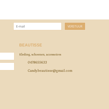
VERSTUUR
BEAUTISSE
Kleding, schoenen, accessoires
0478655633
Candy.beautisse@gmail.com