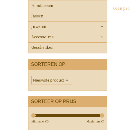
Handtassen
Geen pro
Jassen
Juwelen
Accessoires
Geschenken
SORTEREN OP
SORTEER OP PRIJS
Minimale: €
0
Maximum: €
5