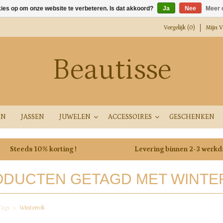
kies op om onze website te verbeteren. Is dat akkoord?
Ja
Nee
Meer 
Vergelijk (0)
Mijn Ve
Beautisse
EN
JASSEN
JUWELEN
ACCESSOIRES
GESCHENKEN
Steeds 10% korting !
Levering binnen 2-3 werk
DUCTEN GETAGD MET WINTE
Tags
Winterrok