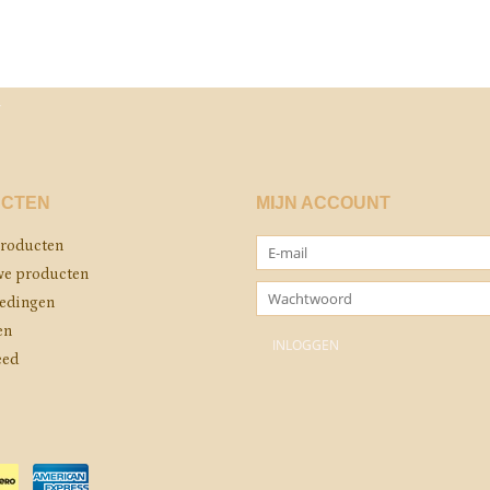
CTEN
MIJN ACCOUNT
producten
e producten
edingen
en
eed