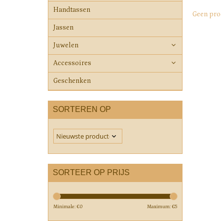
Handtassen
Geen pro
Jassen
Juwelen
Accessoires
Geschenken
SORTEREN OP
SORTEER OP PRIJS
Minimale: €
0
Maximum: €
5