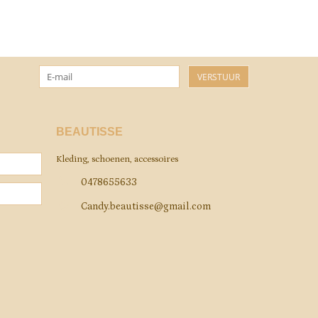
VERSTUUR
BEAUTISSE
Kleding, schoenen, accessoires
0478655633
Candy.beautisse@gmail.com