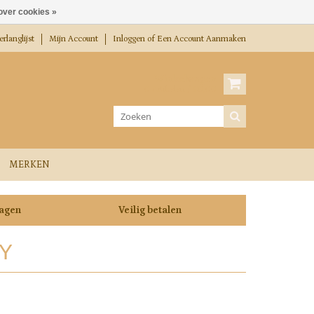
over cookies »
rlanglijst
Mijn Account
Inloggen
of
Een Account Aanmaken
Winkelwagen
0 Artikelen / €0,00
MERKEN
dagen
Veilig betalen
Y