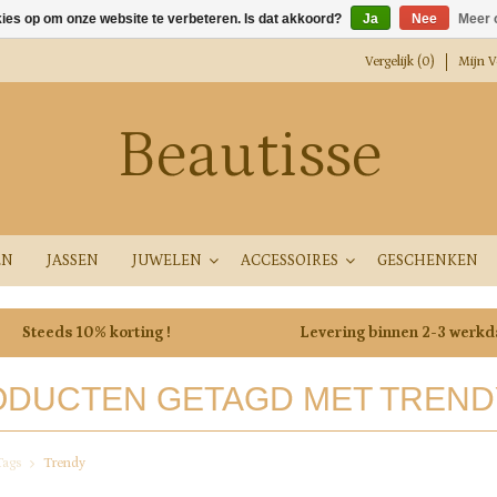
kies op om onze website te verbeteren. Is dat akkoord?
Ja
Nee
Meer 
Vergelijk (0)
Mijn Ve
Beautisse
EN
JASSEN
JUWELEN
ACCESSOIRES
GESCHENKEN
Steeds 10% korting !
Levering binnen 2-3 werk
DUCTEN GETAGD MET TREND
Tags
Trendy