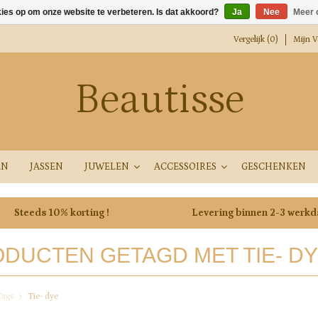
kies op om onze website te verbeteren. Is dat akkoord?
Ja
Nee
Meer 
Vergelijk (0)
Mijn Ve
Beautisse
EN
JASSEN
JUWELEN
ACCESSOIRES
GESCHENKEN
Steeds 10% korting !
Levering binnen 2-3 werk
DUCTEN GETAGD MET TIE- D
Tags
Tie- dye