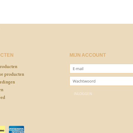
CTEN
MIJN ACCOUNT
producten
e producten
edingen
en
eed