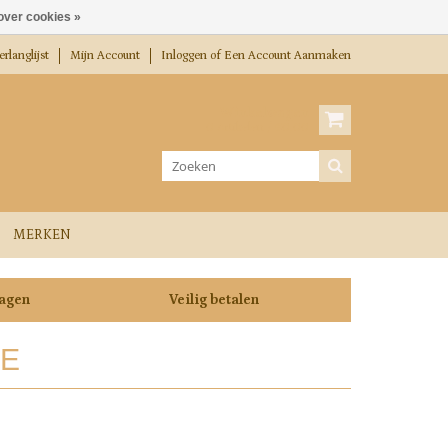
over cookies »
rlanglijst
Mijn Account
Inloggen
of
Een Account Aanmaken
Winkelwagen
0 Artikelen / €0,00
MERKEN
dagen
Veilig betalen
YE