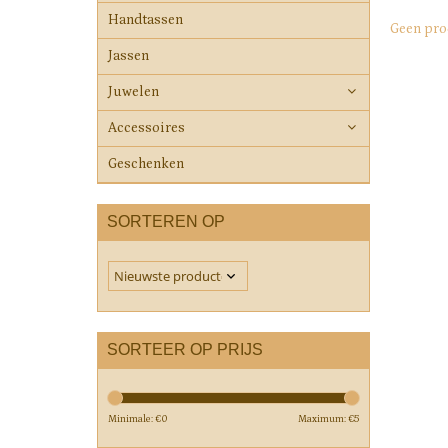
Handtassen
Geen pro
Jassen
Juwelen
Accessoires
Geschenken
SORTEREN OP
SORTEER OP PRIJS
Minimale: €
0
Maximum: €
5