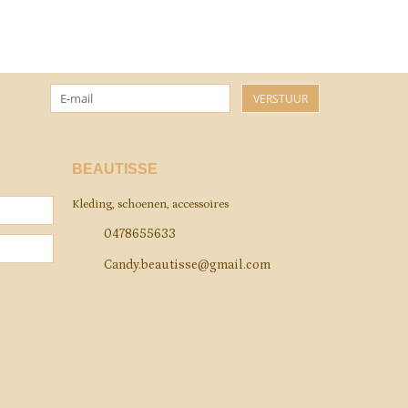
VERSTUUR
BEAUTISSE
Kleding, schoenen, accessoires
0478655633
Candy.beautisse@gmail.com