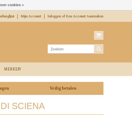
over cookies »
rlanglijst
Mijn Account
Inloggen
of
Een Account Aanmaken
Winkelwagen
0 Artikelen / €0,00
MERKEN
dagen
Veilig betalen
DI SCIENA