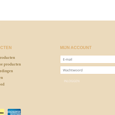
CTEN
MIJN ACCOUNT
producten
e producten
edingen
en
eed