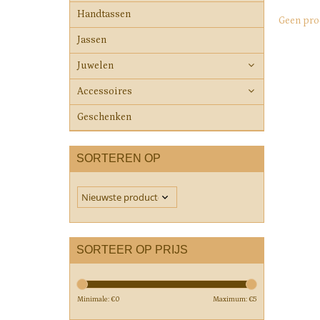
Handtassen
Geen pro
Jassen
Juwelen
Accessoires
Geschenken
SORTEREN OP
SORTEER OP PRIJS
Minimale: €
0
Maximum: €
5