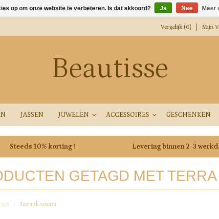
kies op om onze website te verbeteren. Is dat akkoord?
Ja
Nee
Meer 
Vergelijk (0)
Mijn Ve
Beautisse
EN
JASSEN
JUWELEN
ACCESSOIRES
GESCHENKEN
Steeds 10% korting !
Levering binnen 2-3 werk
DUCTEN GETAGD MET TERRA 
Tags
Terra di sciena