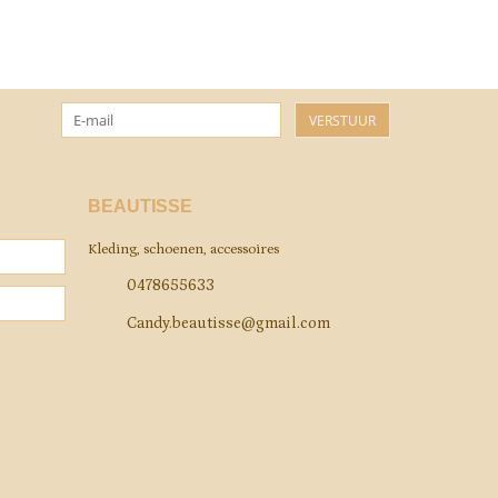
VERSTUUR
BEAUTISSE
Kleding, schoenen, accessoires
0478655633
Candy.beautisse@gmail.com