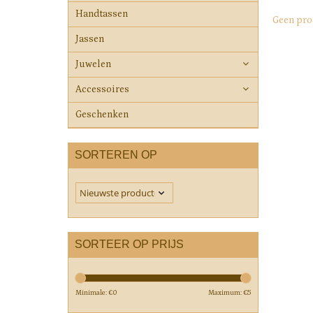
Handtassen
Geen pro
Jassen
Juwelen
Accessoires
Geschenken
SORTEREN OP
SORTEER OP PRIJS
Minimale: €
0
Maximum: €
5