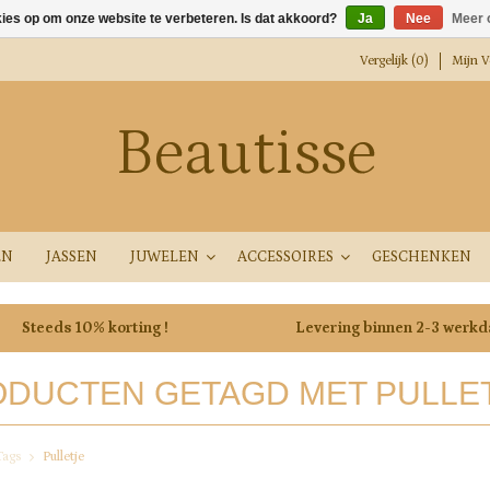
kies op om onze website te verbeteren. Is dat akkoord?
Ja
Nee
Meer 
Vergelijk (0)
Mijn Ve
Beautisse
EN
JASSEN
JUWELEN
ACCESSOIRES
GESCHENKEN
Steeds 10% korting !
Levering binnen 2-3 werk
DUCTEN GETAGD MET PULLE
Tags
Pulletje