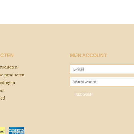
CTEN
MIJN ACCOUNT
producten
e producten
edingen
en
eed