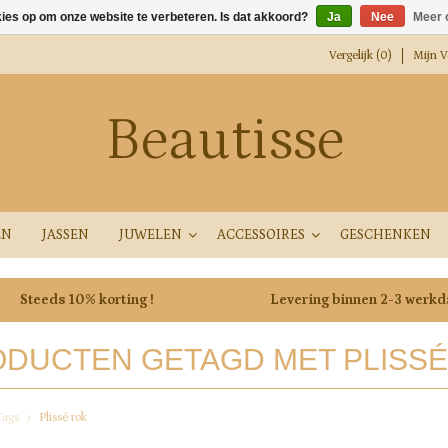
kies op om onze website te verbeteren. Is dat akkoord?
Ja
Nee
Meer 
Vergelijk (0)
Mijn Ve
Beautisse
EN
JASSEN
JUWELEN
ACCESSOIRES
GESCHENKEN
Steeds 10% korting !
Levering binnen 2-3 werk
DUCTEN GETAGD MET PLISSÉ
Tags
Plissé rok