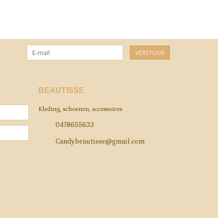
VERSTUUR
BEAUTISSE
Kleding, schoenen, accessoires
0478655633
Candy.beautisse@gmail.com