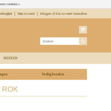
over cookies »
rlanglijst
Mijn Account
Inloggen
of
Een Account Aanmaken
Winkelwagen
0 Artikelen / €0,00
MERKEN
dagen
Veilig betalen
 ROK