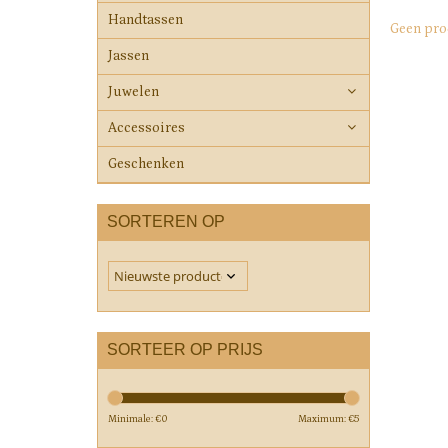
Handtassen
Geen pro
Jassen
Juwelen
Accessoires
Geschenken
SORTEREN OP
SORTEER OP PRIJS
Minimale: €
0
Maximum: €
5