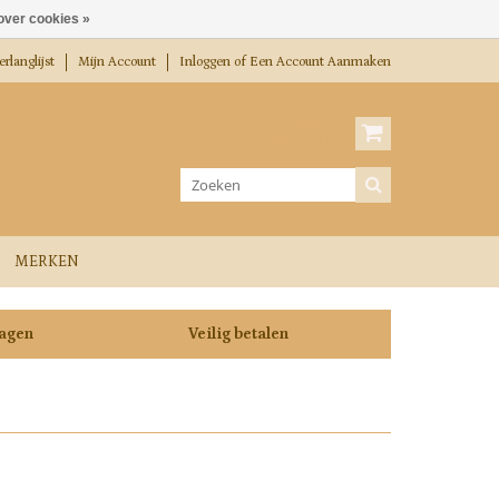
over cookies »
rlanglijst
Mijn Account
Inloggen
of
Een Account Aanmaken
Winkelwagen
0 Artikelen / €0,00
MERKEN
dagen
Veilig betalen