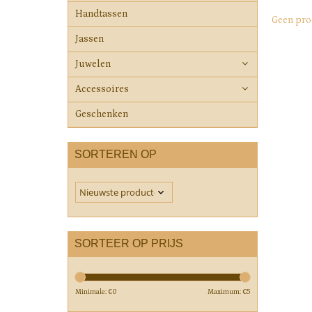
Handtassen
Geen pro
Jassen
Juwelen
Accessoires
Geschenken
SORTEREN OP
SORTEER OP PRIJS
Minimale: €
0
Maximum: €
5