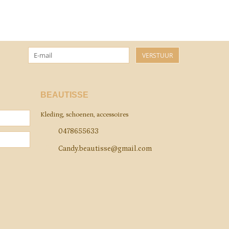
VERSTUUR
BEAUTISSE
Kleding, schoenen, accessoires
0478655633
Candy.beautisse@gmail.com