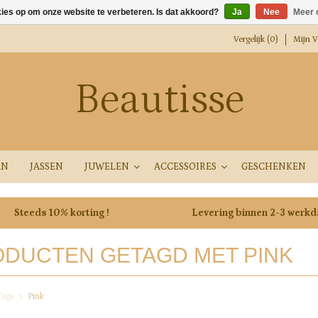
kies op om onze website te verbeteren. Is dat akkoord?
Ja
Nee
Meer 
Vergelijk (0)
Mijn Ve
Beautisse
EN
JASSEN
JUWELEN
ACCESSOIRES
GESCHENKEN
Steeds 10% korting !
Levering binnen 2-3 werk
DUCTEN GETAGD MET PINK
Tags
Pink