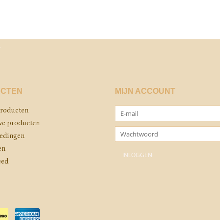
CTEN
MIJN ACCOUNT
producten
e producten
edingen
en
eed