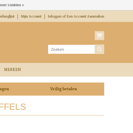
over cookies »
rlanglijst
Mijn Account
Inloggen
of
Een Account Aanmaken
Winkelwagen
0 Artikelen / €0,00
MERKEN
dagen
Veilig betalen
FFELS