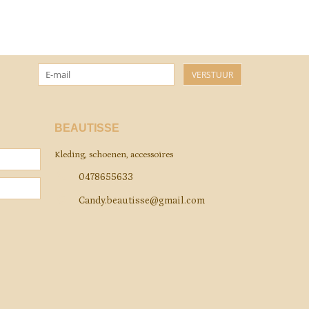
VERSTUUR
BEAUTISSE
Kleding, schoenen, accessoires
0478655633
Candy.beautisse@gmail.com