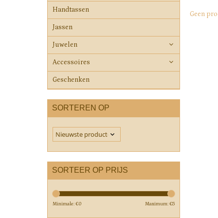
Handtassen
Geen pro
Jassen
Juwelen
Accessoires
Geschenken
SORTEREN OP
SORTEER OP PRIJS
Minimale: €
0
Maximum: €
5