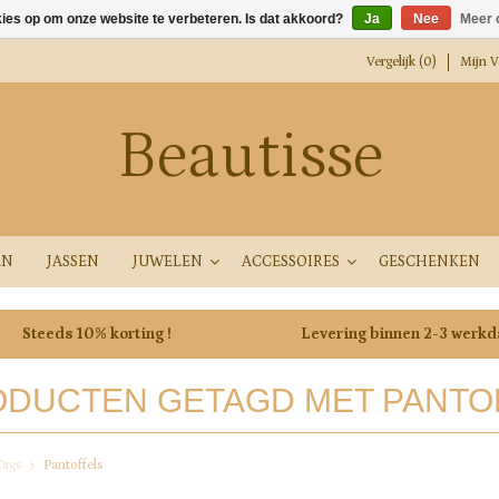
kies op om onze website te verbeteren. Is dat akkoord?
Ja
Nee
Meer 
Vergelijk (0)
Mijn Ve
Beautisse
EN
JASSEN
JUWELEN
ACCESSOIRES
GESCHENKEN
Steeds 10% korting !
Levering binnen 2-3 werk
DUCTEN GETAGD MET PANTO
Tags
Pantoffels