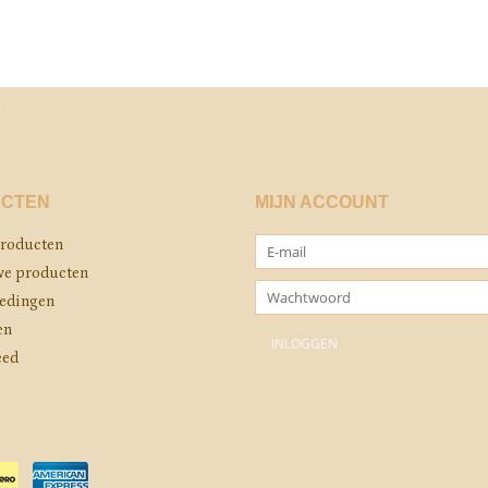
CTEN
MIJN ACCOUNT
producten
e producten
edingen
en
eed