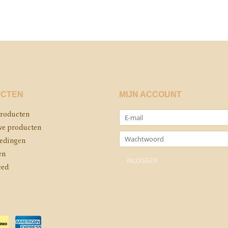
CTEN
MIJN ACCOUNT
producten
e producten
edingen
en
eed