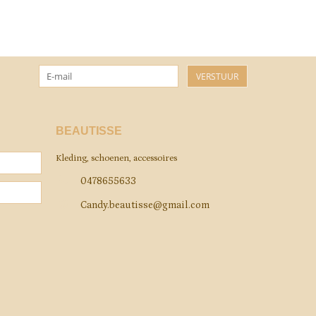
VERSTUUR
BEAUTISSE
Kleding, schoenen, accessoires
0478655633
Candy.beautisse@gmail.com