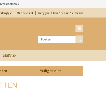
over cookies »
rlanglijst
Mijn Account
Inloggen
of
Een Account Aanmaken
Winkelwagen
0 Artikelen / €0,00
MERKEN
dagen
Veilig betalen
TTEN