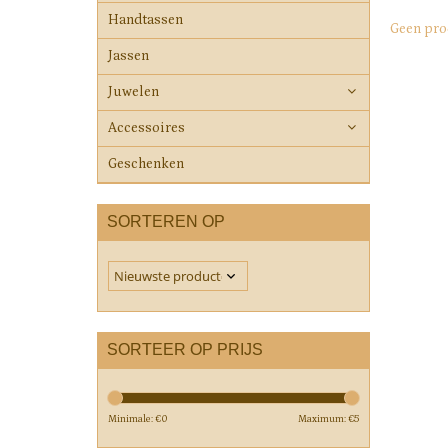
Handtassen
Geen pro
Jassen
Juwelen
Accessoires
Geschenken
SORTEREN OP
SORTEER OP PRIJS
Minimale: €
0
Maximum: €
5