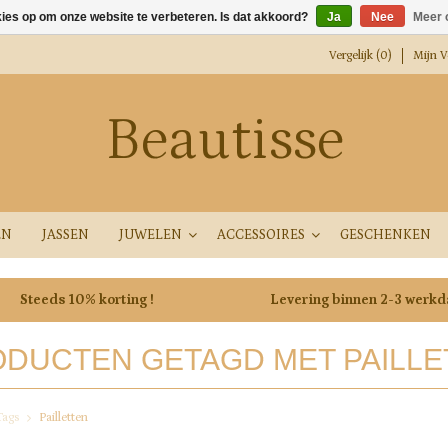
kies op om onze website te verbeteren. Is dat akkoord?
Ja
Nee
Meer 
Vergelijk (0)
Mijn Ve
Beautisse
EN
JASSEN
JUWELEN
ACCESSOIRES
GESCHENKEN
Steeds 10% korting !
Levering binnen 2-3 werk
DUCTEN GETAGD MET PAILLE
Tags
Pailletten