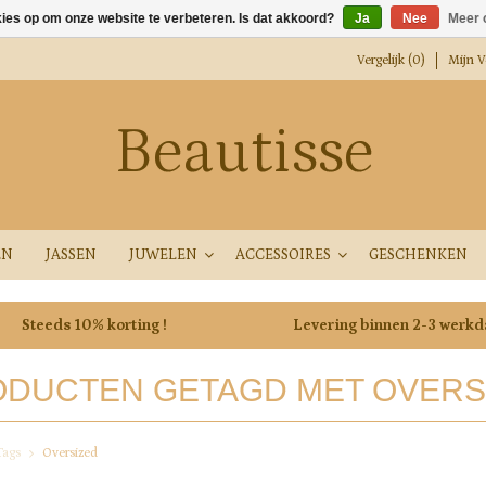
kies op om onze website te verbeteren. Is dat akkoord?
Ja
Nee
Meer 
Vergelijk (0)
Mijn Ve
Beautisse
EN
JASSEN
JUWELEN
ACCESSOIRES
GESCHENKEN
Steeds 10% korting !
Levering binnen 2-3 werk
DUCTEN GETAGD MET OVERS
Tags
Oversized