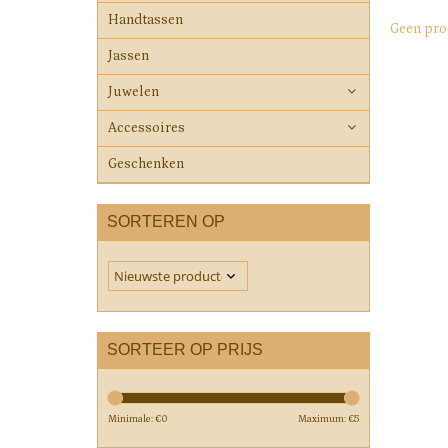
Handtassen
Geen pro
Jassen
Juwelen
Accessoires
Geschenken
SORTEREN OP
SORTEER OP PRIJS
Minimale: €
0
Maximum: €
5