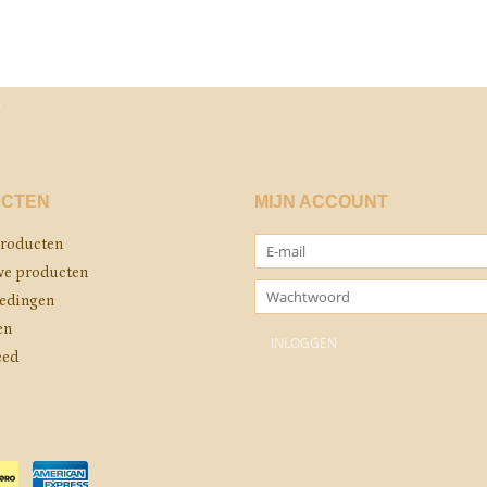
CTEN
MIJN ACCOUNT
producten
e producten
edingen
en
eed