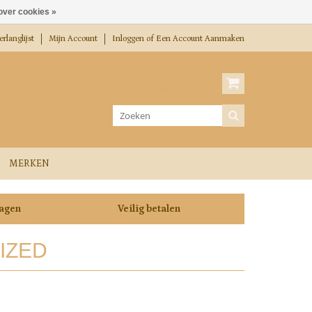
over cookies »
rlanglijst
Mijn Account
Inloggen
of
Een Account Aanmaken
Winkelwagen
0 Artikelen / €0,00
MERKEN
dagen
Veilig betalen
IZED