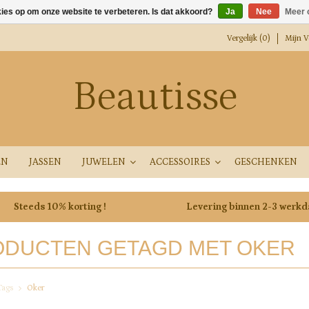
kies op om onze website te verbeteren. Is dat akkoord?
Ja
Nee
Meer 
Vergelijk (0)
Mijn Ve
Beautisse
EN
JASSEN
JUWELEN
ACCESSOIRES
GESCHENKEN
Steeds 10% korting !
Levering binnen 2-3 werk
DUCTEN GETAGD MET OKER
Tags
Oker