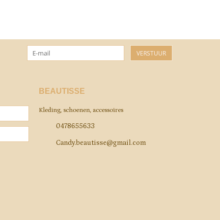
VERSTUUR
BEAUTISSE
Kleding, schoenen, accessoires
0478655633
Candy.beautisse@gmail.com