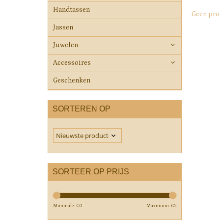
Handtassen
Geen pro
Jassen
Juwelen
Accessoires
Geschenken
SORTEREN OP
SORTEER OP PRIJS
Minimale: €
0
Maximum: €
5