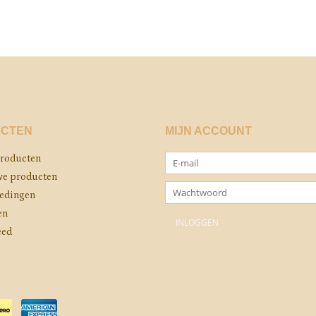
CTEN
MIJN ACCOUNT
producten
e producten
edingen
en
eed