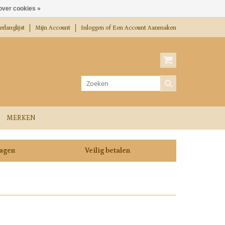
over cookies »
rlanglijst
Mijn Account
Inloggen
of
Een Account Aanmaken
Winkelwagen
0 Artikelen / €0,00
MERKEN
dagen
Veilig betalen