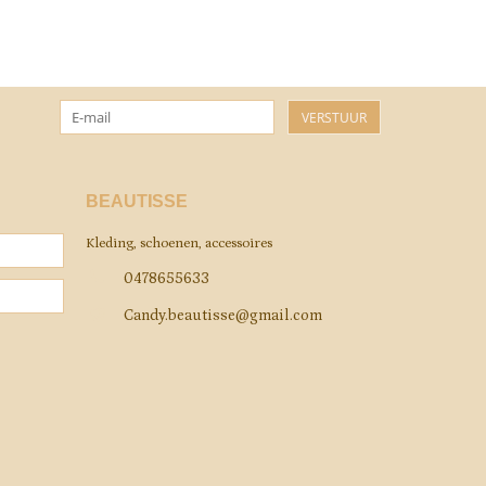
VERSTUUR
BEAUTISSE
Kleding, schoenen, accessoires
0478655633
Candy.beautisse@gmail.com