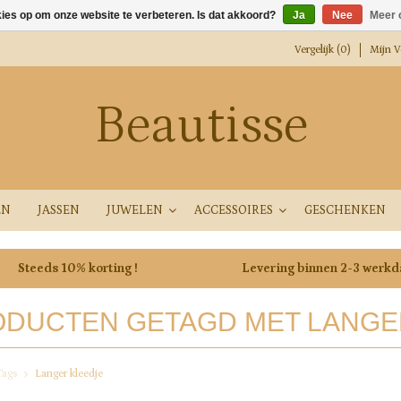
kies op om onze website te verbeteren. Is dat akkoord?
Ja
Nee
Meer 
Vergelijk (0)
Mijn Ve
Beautisse
EN
JASSEN
JUWELEN
ACCESSOIRES
GESCHENKEN
Steeds 10% korting !
Levering binnen 2-3 werk
DUCTEN GETAGD MET LANGE
Tags
Langer kleedje