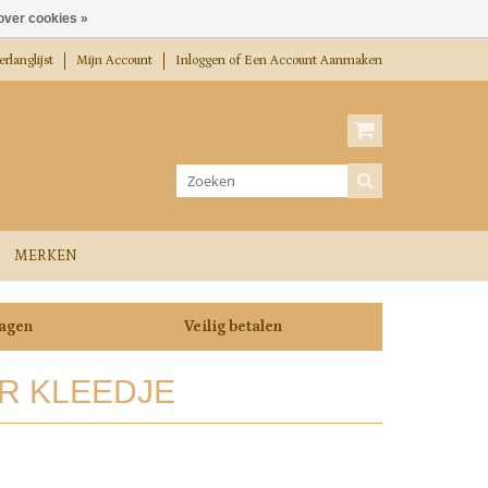
over cookies »
rlanglijst
Mijn Account
Inloggen
of
Een Account Aanmaken
Winkelwagen
0 Artikelen / €0,00
MERKEN
dagen
Veilig betalen
R KLEEDJE