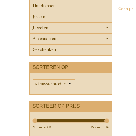
Handtassen
Geen pro
Jassen
Juwelen
Accessoires
Geschenken
SORTEREN OP
SORTEER OP PRIJS
Minimale: €
0
Maximum: €
5