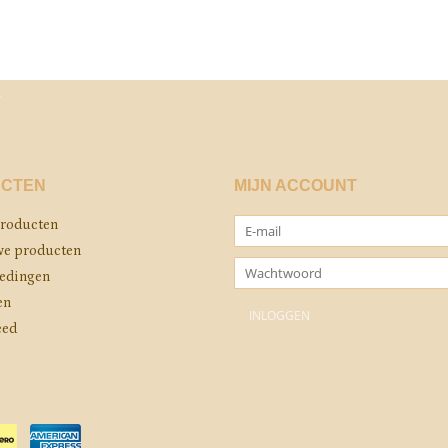
CTEN
MIJN ACCOUNT
producten
e producten
edingen
en
eed