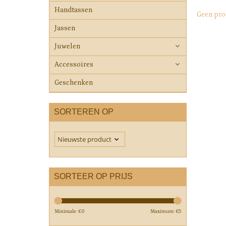
Handtassen
Geen pro
Jassen
Juwelen
Accessoires
Geschenken
SORTEREN OP
SORTEER OP PRIJS
Minimale: €
0
Maximum: €
5