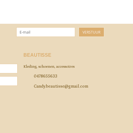
VERSTUUR
BEAUTISSE
Kleding, schoenen, accessoires
0478655633
Candy.beautisse@gmail.com