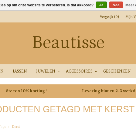
kies op om onze website te verbeteren. Is dat akkoord?
Ja
Nee
Meer 
Vergelijk (0)
Mijn Ve
Beautisse
EN
JASSEN
JUWELEN
ACCESSOIRES
GESCHENKEN
Steeds 10% korting !
Levering binnen 2-3 werk
DUCTEN GETAGD MET KERST
Tags
Kerst