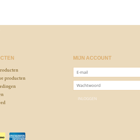
CTEN
MIJN ACCOUNT
producten
e producten
edingen
en
eed