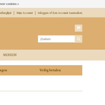
over cookies »
rlanglijst
Mijn Account
Inloggen
of
Een Account Aanmaken
Winkelwagen
0 Artikelen / €0,00
MERKEN
dagen
Veilig betalen