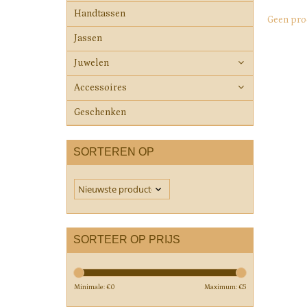
Handtassen
Geen pro
Jassen
Juwelen
Accessoires
Geschenken
SORTEREN OP
SORTEER OP PRIJS
Minimale: €
0
Maximum: €
5