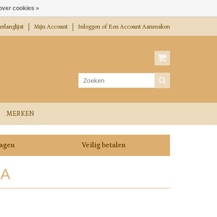
over cookies »
rlanglijst
Mijn Account
Inloggen
of
Een Account Aanmaken
Winkelwagen
0 Artikelen / €0,00
MERKEN
dagen
Veilig betalen
KA