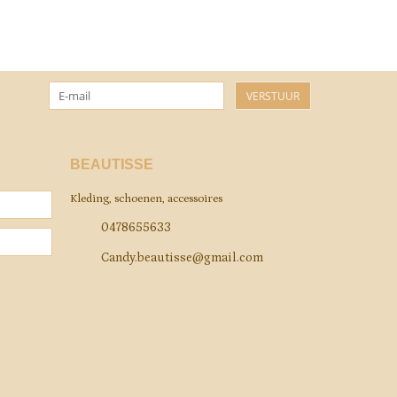
VERSTUUR
BEAUTISSE
Kleding, schoenen, accessoires
0478655633
Candy.beautisse@gmail.com