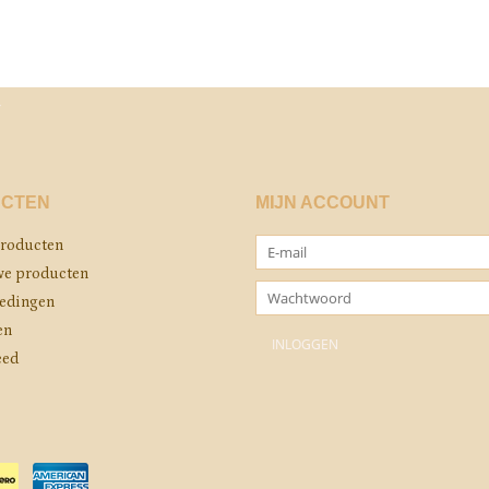
CTEN
MIJN ACCOUNT
producten
e producten
edingen
en
eed