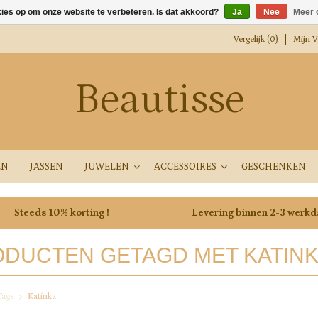
kies op om onze website te verbeteren. Is dat akkoord?
Ja
Nee
Meer 
Vergelijk (0)
Mijn Ve
Beautisse
EN
JASSEN
JUWELEN
ACCESSOIRES
GESCHENKEN
Steeds 10% korting !
Levering binnen 2-3 werk
DUCTEN GETAGD MET KATIN
Tags
Katinka