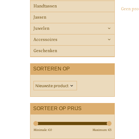
Handtassen
Geen pro
Jassen
Juwelen
Accessoires
Geschenken
SORTEREN OP
SORTEER OP PRIJS
Minimale: €
0
Maximum: €
5