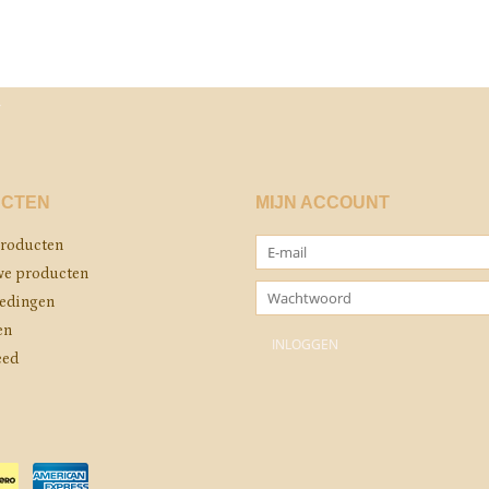
CTEN
MIJN ACCOUNT
producten
e producten
edingen
en
eed