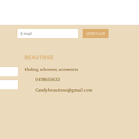
VERSTUUR
BEAUTISSE
Kleding, schoenen, accessoires
0478655633
Candy.beautisse@gmail.com