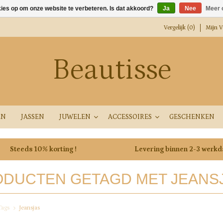
kies op om onze website te verbeteren. Is dat akkoord?
Ja
Nee
Meer 
Vergelijk (0)
Mijn Ve
Beautisse
EN
JASSEN
JUWELEN
ACCESSOIRES
GESCHENKEN
Steeds 10% korting !
Levering binnen 2-3 werk
DUCTEN GETAGD MET JEANS
Tags
Jeansjas