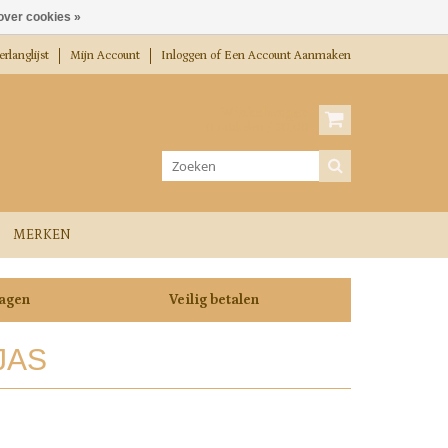
over cookies »
rlanglijst
Mijn Account
Inloggen
of
Een Account Aanmaken
Winkelwagen
0 Artikelen / €0,00
MERKEN
dagen
Veilig betalen
JAS