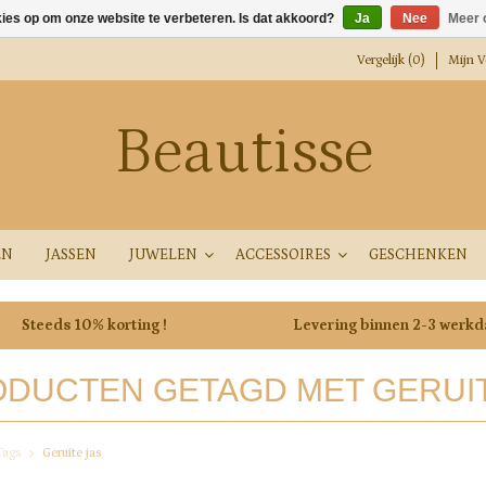
kies op om onze website te verbeteren. Is dat akkoord?
Ja
Nee
Meer 
Vergelijk (0)
Mijn Ve
Beautisse
EN
JASSEN
JUWELEN
ACCESSOIRES
GESCHENKEN
Steeds 10% korting !
Levering binnen 2-3 werk
DUCTEN GETAGD MET GERUIT
Tags
Geruite jas