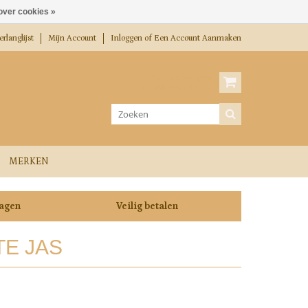
over cookies »
rlanglijst
Mijn Account
Inloggen
of
Een Account Aanmaken
Winkelwagen
0 Artikelen / €0,00
MERKEN
dagen
Veilig betalen
E JAS