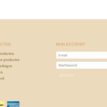
CTEN
MIJN ACCOUNT
producten
e producten
edingen
en
eed