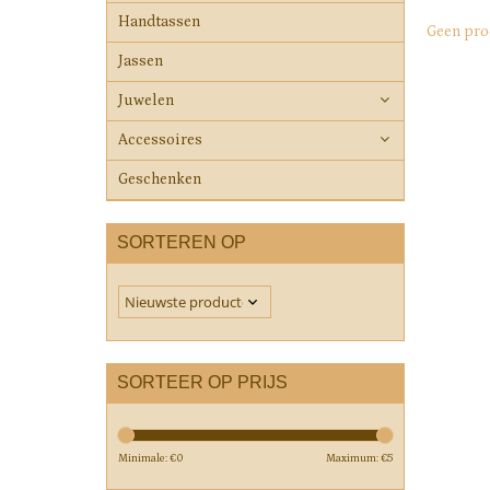
Handtassen
Geen pro
Jassen
Juwelen
Accessoires
Geschenken
SORTEREN OP
SORTEER OP PRIJS
Minimale: €
0
Maximum: €
5