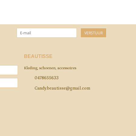
VERSTUUR
BEAUTISSE
Kleding, schoenen, accessoires
0478655633
Candy.beautisse@gmail.com