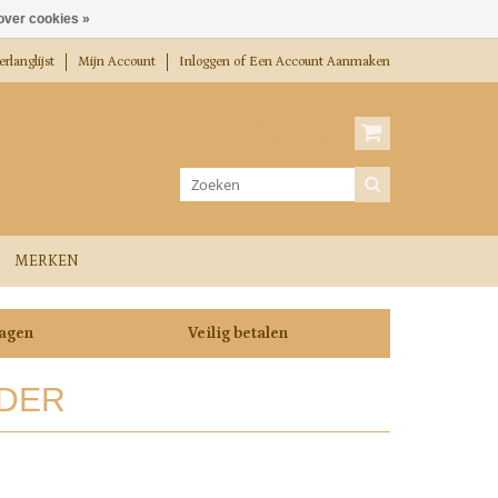
over cookies »
rlanglijst
Mijn Account
Inloggen
of
Een Account Aanmaken
Winkelwagen
0 Artikelen / €0,00
MERKEN
dagen
Veilig betalen
EDER