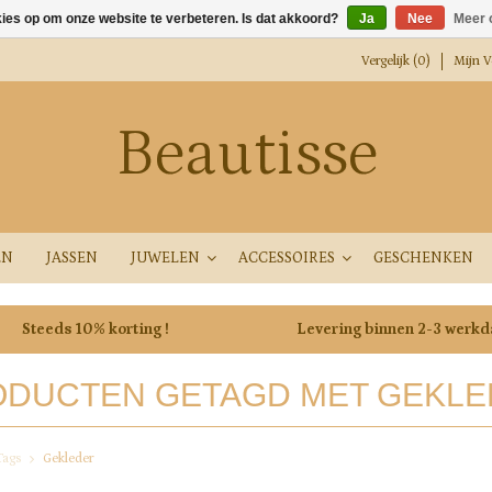
kies op om onze website te verbeteren. Is dat akkoord?
Ja
Nee
Meer 
Vergelijk (0)
Mijn Ve
Beautisse
EN
JASSEN
JUWELEN
ACCESSOIRES
GESCHENKEN
Steeds 10% korting !
Levering binnen 2-3 werk
DUCTEN GETAGD MET GEKL
Tags
Gekleder