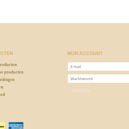
CTEN
MIJN ACCOUNT
producten
e producten
edingen
en
eed