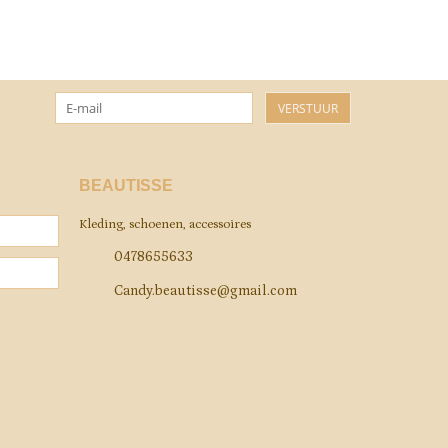
VERSTUUR
BEAUTISSE
Kleding, schoenen, accessoires
0478655633
Candy.beautisse@gmail.com