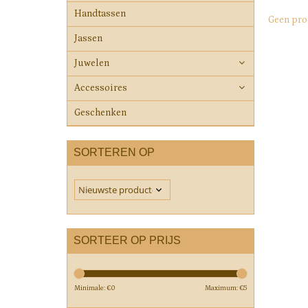
Handtassen
Geen pro
Jassen
Juwelen
Accessoires
Geschenken
SORTEREN OP
SORTEER OP PRIJS
Minimale: €
0
Maximum: €
5