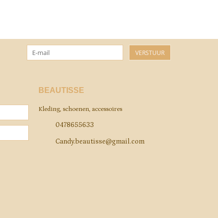
VERSTUUR
BEAUTISSE
Kleding, schoenen, accessoires
0478655633
Candy.beautisse@gmail.com