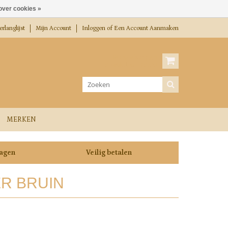
over cookies »
rlanglijst
Mijn Account
Inloggen
of
Een Account Aanmaken
Winkelwagen
0 Artikelen / €0,00
MERKEN
dagen
Veilig betalen
R BRUIN