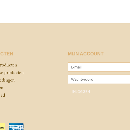
CTEN
MIJN ACCOUNT
producten
e producten
edingen
en
eed