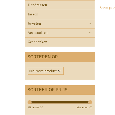
Handtassen
Geen pro
Jassen
Juwelen
Accessoires
Geschenken
SORTEREN OP
SORTEER OP PRIJS
Minimale: €
0
Maximum: €
5