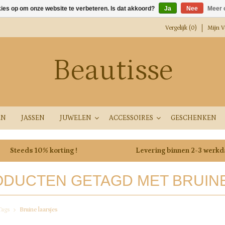
kies op om onze website te verbeteren. Is dat akkoord?
Ja
Nee
Meer 
Vergelijk (0)
Mijn Ve
Beautisse
EN
JASSEN
JUWELEN
ACCESSOIRES
GESCHENKEN
Steeds 10% korting !
Levering binnen 2-3 werk
DUCTEN GETAGD MET BRUIN
Tags
Bruine laarsjes