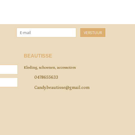
VERSTUUR
BEAUTISSE
Kleding, schoenen, accessoires
0478655633
Candy.beautisse@gmail.com