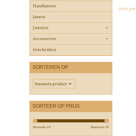
Handtassen
Geen pro
Jassen
Juwelen
Accessoires
Geschenken
SORTEREN OP
SORTEER OP PRIJS
Minimale: €
0
Maximum: €
5