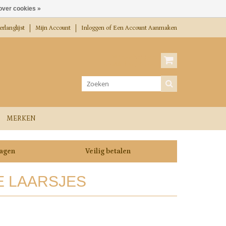
over cookies »
rlanglijst
Mijn Account
Inloggen
of
Een Account Aanmaken
Winkelwagen
0 Artikelen / €0,00
MERKEN
dagen
Veilig betalen
E LAARSJES