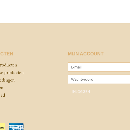
CTEN
MIJN ACCOUNT
producten
e producten
edingen
en
eed