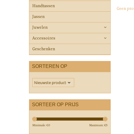
Handtassen
Geen pro
Jassen
Juwelen
Accessoires
Geschenken
SORTEREN OP
SORTEER OP PRIJS
Minimale: €
0
Maximum: €
5