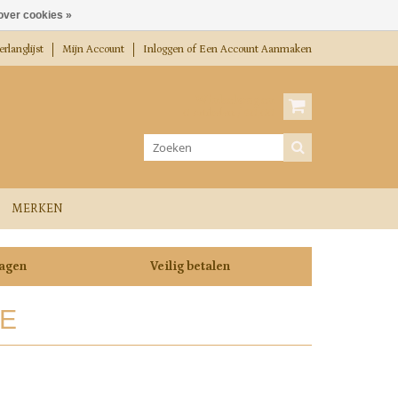
over cookies »
rlanglijst
Mijn Account
Inloggen
of
Een Account Aanmaken
Winkelwagen
0 Artikelen / €0,00
MERKEN
dagen
Veilig betalen
E