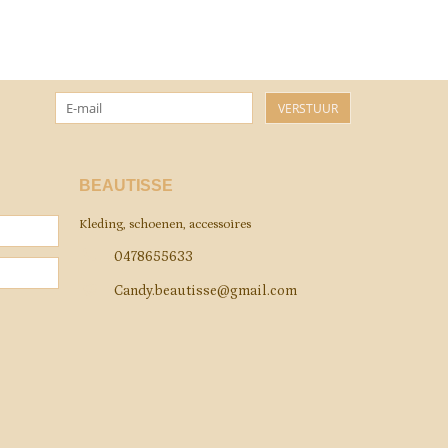
VERSTUUR
BEAUTISSE
Kleding, schoenen, accessoires
0478655633
Candy.beautisse@gmail.com