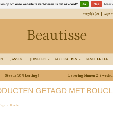
kies op om onze website te verbeteren. Is dat akkoord?
Ja
Nee
Meer 
Vergelijk (0)
Mijn Ve
Beautisse
EN
JASSEN
JUWELEN
ACCESSOIRES
GESCHENKEN
Steeds 10% korting !
Levering binnen 2-3 werk
DUCTEN GETAGD MET BOUCL
Tags
Boucle