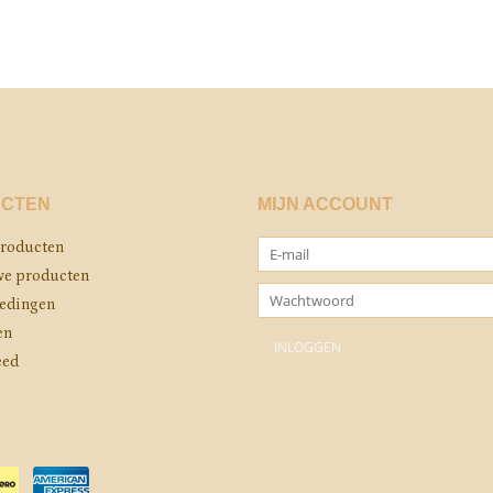
CTEN
MIJN ACCOUNT
producten
e producten
edingen
en
eed