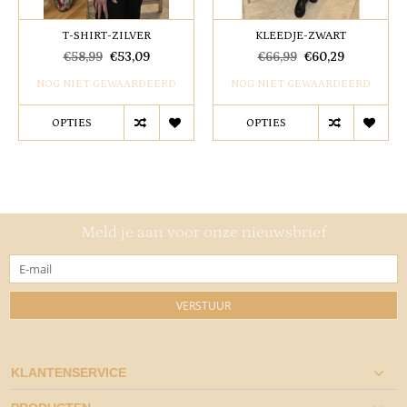
T-SHIRT-ZILVER
KLEEDJE-ZWART
€58,99
€53,09
€66,99
€60,29
NOG NIET GEWAARDEERD
NOG NIET GEWAARDEERD
OPTIES
OPTIES
Meld je aan voor onze nieuwsbrief
VERSTUUR
KLANTENSERVICE