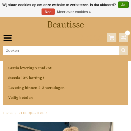
Wij slaan cookies op om onze website te verbeteren. Is dat akkoord?
Ja
Nee
Meer over cookies »
Beautisse
0
Winkelwagen
0 Artikelen / €0,00
Gratis levering vanaf 75€
Steeds 10% korting !
Levering binnen 2-3 werkdagen
Veilig betalen
Home
KLEEDJE-ZILVER