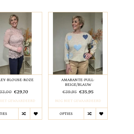
LEY-BLOUSE-ROZE
AMARANTE-PULL-
BEIGE/BLAUW
33,00
€29,70
€39,95
€35,95
NIET GEWAARDEERD
NOG NIET GEWAARDEERD
TIES
OPTIES