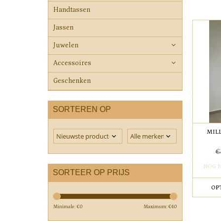
Handtassen
Jassen
Juwelen
Accessoires
Geschenken
SORTEREN OP
MIL
€
NOG 
SORTEER OP PRIJS
OP
Minimale: €
0
Maximum: €
40