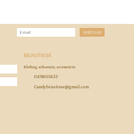
VERSTUUR
BEAUTISSE
Kleding, schoenen, accessoires
0478655633
Candy.beautisse@gmail.com