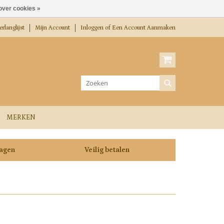
over cookies »
rlanglijst
Mijn Account
Inloggen
of
Een Account Aanmaken
Winkelwagen
0 Artikelen / €0,00
MERKEN
dagen
Veilig betalen