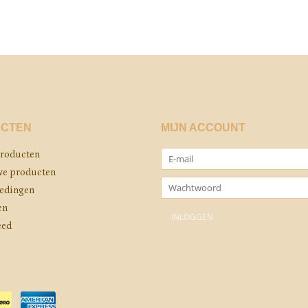
CTEN
MIJN ACCOUNT
producten
e producten
edingen
en
eed