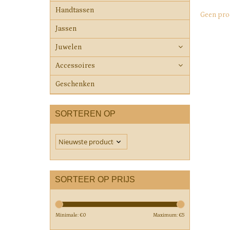
Handtassen
Geen pro
Jassen
Juwelen
Accessoires
Geschenken
SORTEREN OP
SORTEER OP PRIJS
Minimale: €
0
Maximum: €
5