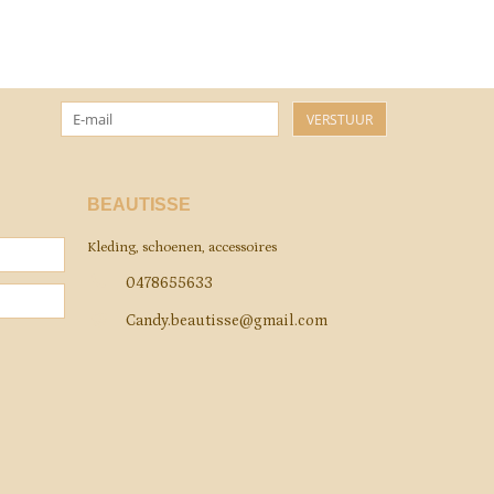
VERSTUUR
BEAUTISSE
Kleding, schoenen, accessoires
0478655633
Candy.beautisse@gmail.com