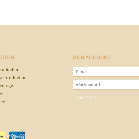
CTEN
MIJN ACCOUNT
producten
e producten
edingen
en
eed