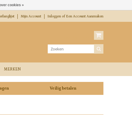
over cookies »
rlanglijst
Mijn Account
Inloggen
of
Een Account Aanmaken
Winkelwagen
0 Artikelen / €0,00
MERKEN
dagen
Veilig betalen