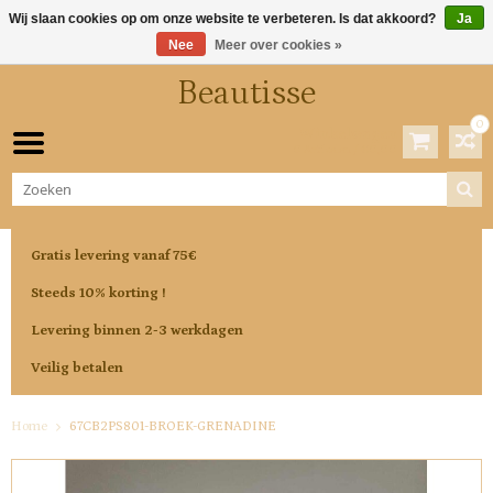
Wij slaan cookies op om onze website te verbeteren. Is dat akkoord?
Ja
Nee
Meer over cookies »
Beautisse
0
Winkelwagen
0 Artikelen / €0,00
Gratis levering vanaf 75€
Steeds 10% korting !
Levering binnen 2-3 werkdagen
Veilig betalen
Home
67CB2PS801-BROEK-GRENADINE