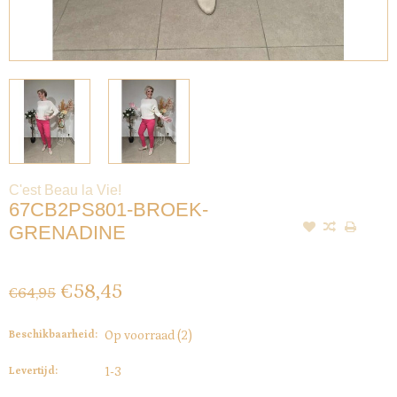
C'est Beau la Vie!
67CB2PS801-BROEK-
GRENADINE
€58,45
€64,95
Beschikbaarheid:
Op voorraad
(2)
Levertijd:
1-3